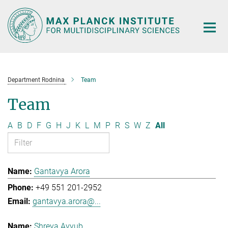
Main-
Content
Department Rodnina
Team
Team
A
B
D
F
G
H
J
K
L
M
P
R
S
W
Z
All
Gantavya Arora
+49 551 201-2952
gantavya.arora@...
Shreya Ayyub