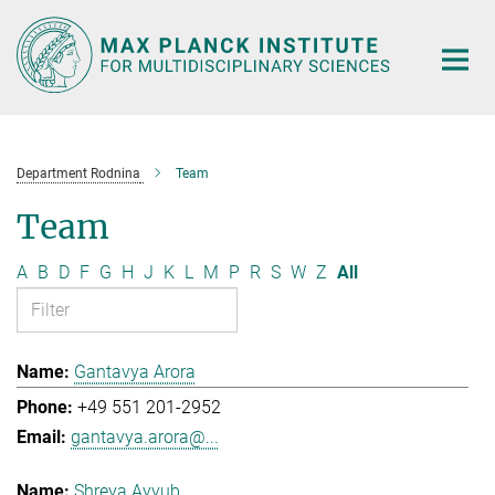
Main-
Content
Department Rodnina
Team
Team
A
B
D
F
G
H
J
K
L
M
P
R
S
W
Z
All
Gantavya Arora
+49 551 201-2952
gantavya.arora@...
Shreya Ayyub