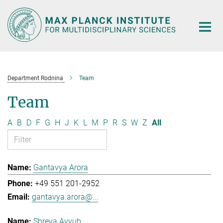
Main-
Content
Department Rodnina
Team
Team
A
B
D
F
G
H
J
K
L
M
P
R
S
W
Z
All
Gantavya Arora
+49 551 201-2952
gantavya.arora@...
Shreya Ayyub