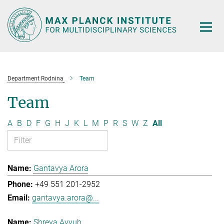
Main-
Content
Department Rodnina
Team
Team
A
B
D
F
G
H
J
K
L
M
P
R
S
W
Z
All
Gantavya Arora
+49 551 201-2952
gantavya.arora@...
Shreya Ayyub