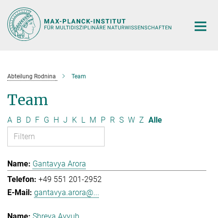
Hauptinhalt
Abteilung Rodnina
Team
Team
A
B
D
F
G
H
J
K
L
M
P
R
S
W
Z
Alle
Gantavya Arora
+49 551 201-2952
gantavya.arora@...
Shreya Ayyub