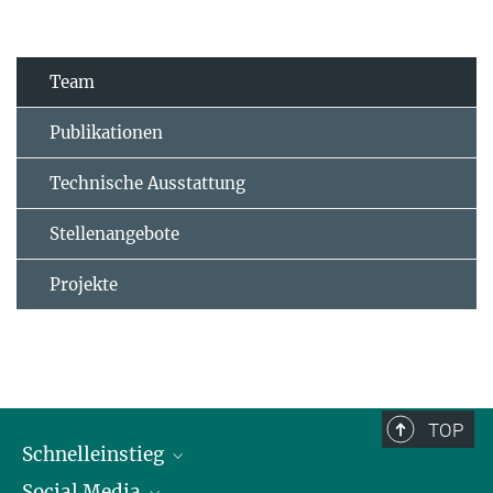
Team
Publikationen
Technische Ausstattung
Stellenangebote
Projekte
TOP
Schnelleinstieg
Social Media
Alumni