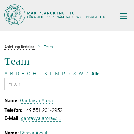
Hauptinhalt
Abteilung Rodnina
Team
Team
A
B
D
F
G
H
J
K
L
M
P
R
S
W
Z
Alle
Gantavya Arora
+49 551 201-2952
gantavya.arora@...
Shreya Ayyub