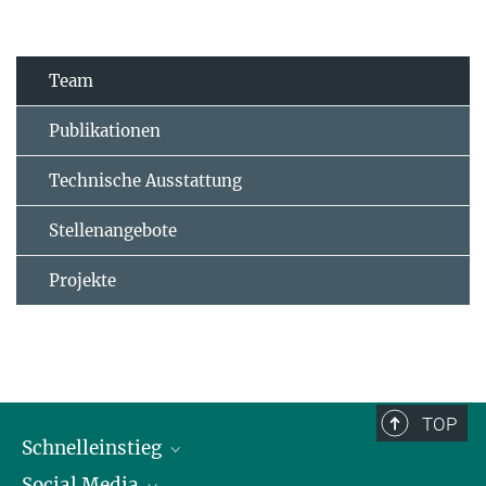
Team
Publikationen
Technische Ausstattung
Stellenangebote
Projekte
TOP
Schnelleinstieg
Social Media
Alumni