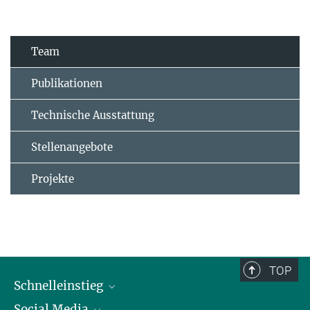
Team
Publikationen
Technische Ausstattung
Stellenangebote
Projekte
TOP
Schnelleinstieg
Social Media
Alumni