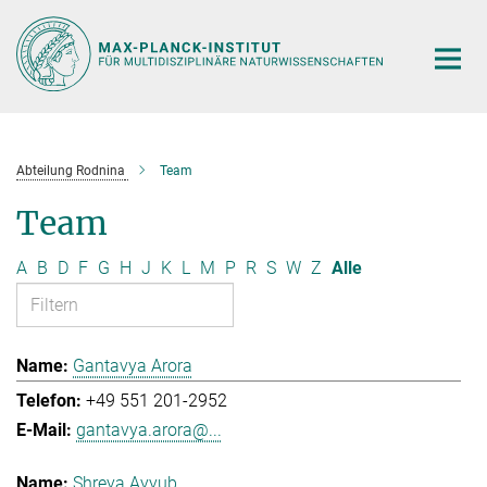
Hauptinhalt
Abteilung Rodnina
Team
Team
A
B
D
F
G
H
J
K
L
M
P
R
S
W
Z
Alle
Gantavya Arora
+49 551 201-2952
gantavya.arora@...
Shreya Ayyub