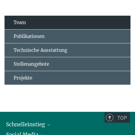
Team
Publikationen
Technische Ausstattung
Stellenangebote
Projekte
TOP
Schnelleinstieg
Social Media
Alumni