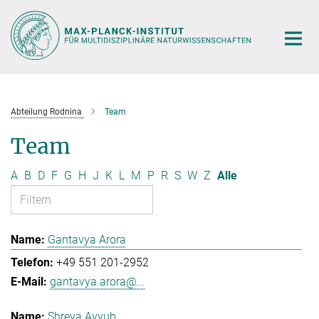
Hauptinhalt
Abteilung Rodnina
Team
Team
A
B
D
F
G
H
J
K
L
M
P
R
S
W
Z
Alle
Gantavya Arora
+49 551 201-2952
gantavya.arora@...
Shreya Ayyub