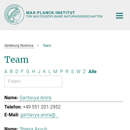
Hauptinhalt
Abteilung Rodnina
Team
Team
A
B
D
F
G
H
J
K
L
M
P
R
S
W
Z
Alle
Gantavya Arora
+49 551 201-2952
gantavya.arora@...
Shreya Ayyub