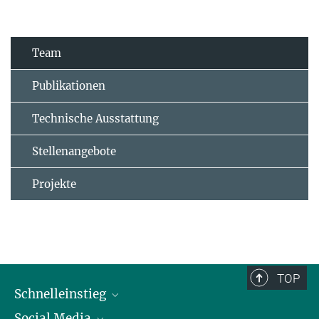
Team
Publikationen
Technische Ausstattung
Stellenangebote
Projekte
TOP
Schnelleinstieg
Social Media
Alumni