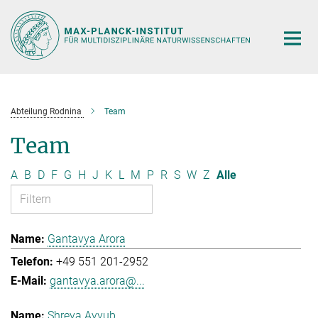
Hauptinhalt
Abteilung Rodnina
Team
Team
A
B
D
F
G
H
J
K
L
M
P
R
S
W
Z
Alle
Gantavya Arora
+49 551 201-2952
gantavya.arora@...
Shreya Ayyub