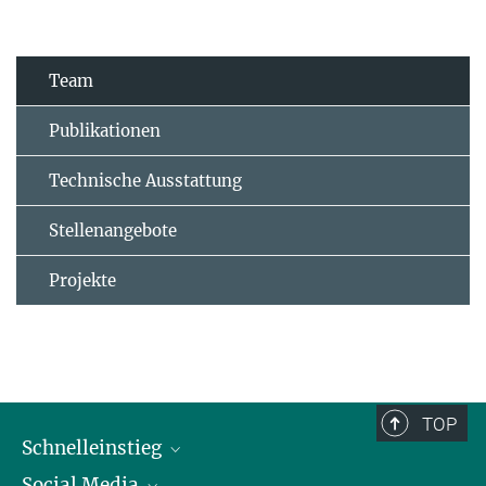
Team
Publikationen
Technische Ausstattung
Stellenangebote
Projekte
TOP
Schnelleinstieg
Social Media
Alumni