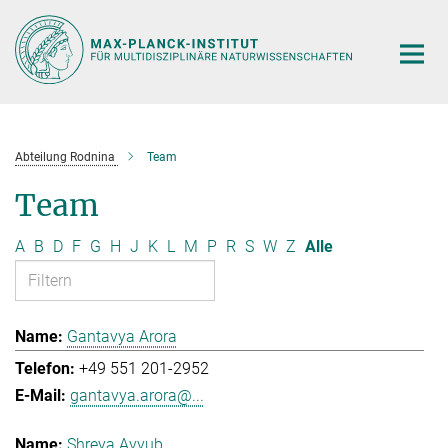
Hauptinhalt
Abteilung Rodnina
Team
Team
A
B
D
F
G
H
J
K
L
M
P
R
S
W
Z
Alle
Gantavya Arora
+49 551 201-2952
gantavya.arora@...
Shreya Ayyub