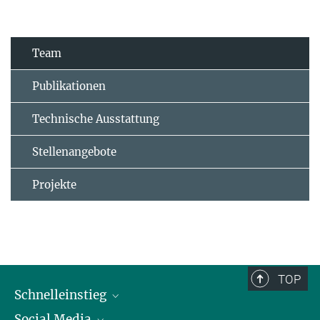
Team
Publikationen
Technische Ausstattung
Stellenangebote
Projekte
TOP
Schnelleinstieg
Social Media
Alumni