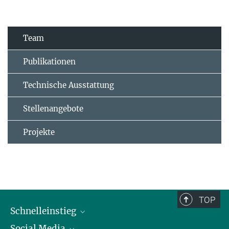
Team
Publikationen
Technische Ausstattung
Stellenangebote
Projekte
TOP
Schnelleinstieg
Social Media
Alumni