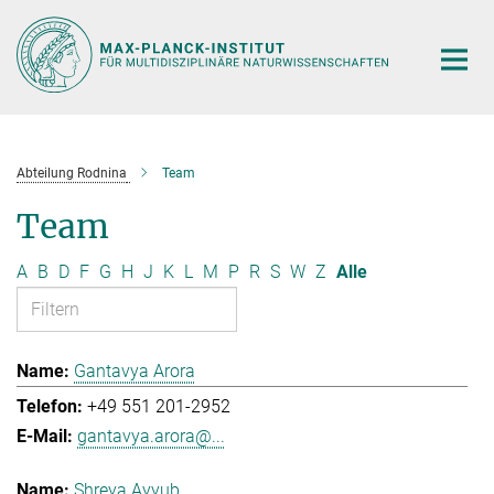
Hauptinhalt
Abteilung Rodnina
Team
Team
A
B
D
F
G
H
J
K
L
M
P
R
S
W
Z
Alle
Gantavya Arora
+49 551 201-2952
gantavya.arora@...
Shreya Ayyub