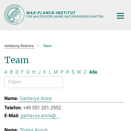
Hauptinhalt
Abteilung Rodnina
Team
Team
A
B
D
F
G
H
J
K
L
M
P
R
S
W
Z
Alle
Gantavya Arora
+49 551 201-2952
gantavya.arora@...
Shreya Ayyub