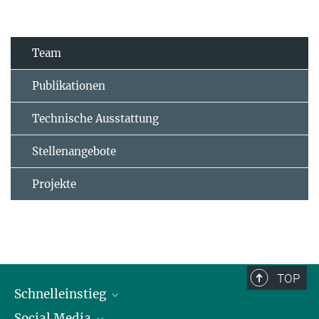
Team
Publikationen
Technische Ausstattung
Stellenangebote
Projekte
TOP
Schnelleinstieg
Social Media
Alumni