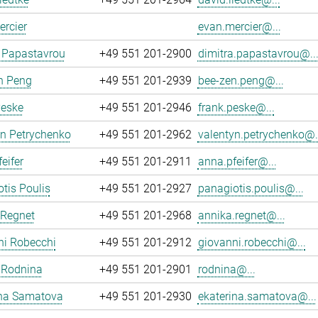
rcier
evan.mercier@...
 Papastavrou
+49 551 201-2900
dimitra.papastavrou@..
n Peng
+49 551 201-2939
bee-zen.peng@...
Peske
+49 551 201-2946
frank.peske@...
yn Petrychenko
+49 551 201-2962
valentyn.petrychenko@.
eifer
+49 551 201-2911
anna.pfeifer@...
tis Poulis
+49 551 201-2927
panagiotis.poulis@...
 Regnet
+49 551 201-2968
annika.regnet@...
ni Robecchi
+49 551 201-2912
giovanni.robecchi@...
 Rodnina
+49 551 201-2901
rodnina@...
ina Samatova
+49 551 201-2930
ekaterina.samatova@...