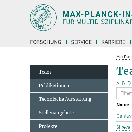
Hauptinhalt
FORSCHUNG
SERVICE
KARRIERE
Max-Planc
Te
Team
A
B
D
Publikationen
Technische Ausstattung
Name
Stellenangebote
Gantav
Projekte
Shreya