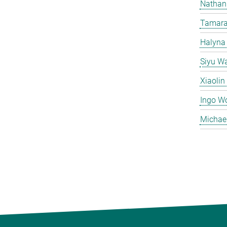
Nathan
Tamara
Halyna
Siyu W
Xiaoli
Ingo W
Michae