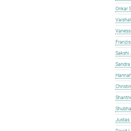
Onkar 
Vaishal
Vaness
Franzi
Sakshi 
Sandra
Hannah
Christi
Shantn
Shubha
Justas
David L