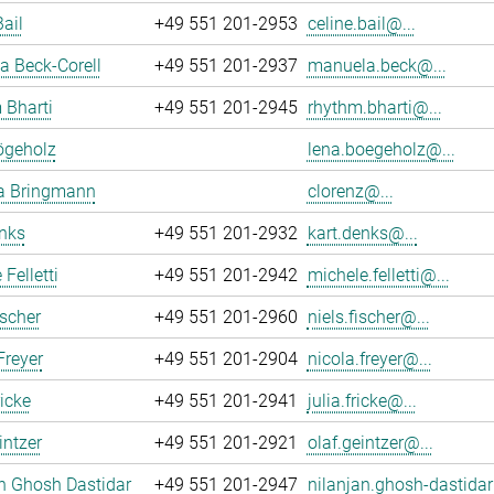
Bail
+49 551 201-2953
celine.bail@...
 Beck-Corell
+49 551 201-2937
manuela.beck@...
 Bharti
+49 551 201-2945
rhythm.bharti@...
ögeholz
lena.boegeholz@...
ia Bringmann
clorenz@...
nks
+49 551 201-2932
kart.denks@...
Felletti
+49 551 201-2942
michele.felletti@...
ischer
+49 551 201-2960
niels.fischer@...
Freyer
+49 551 201-2904
nicola.freyer@...
ricke
+49 551 201-2941
julia.fricke@...
intzer
+49 551 201-2921
olaf.geintzer@...
n Ghosh Dastidar
+49 551 201-2947
nilanjan.ghosh-dastidar