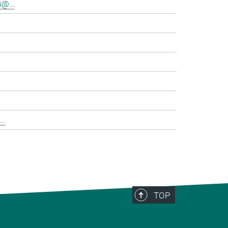
@...
..
TOP