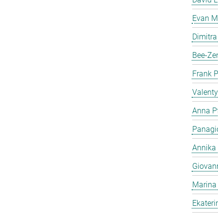
Evan Me
Dimitra
Bee-Ze
Frank 
Valent
Anna Pf
Panagio
Annika
Giovan
Marina
Ekater