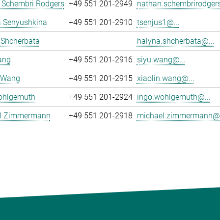
 Schembri Rodgers
+49 551 201-2949
nathan.schembrirodgers
 Senyushkina
+49 551 201-2910
tsenjus1@...
 Shcherbata
halyna.shcherbata@...
ang
+49 551 201-2916
siyu.wang@...
n Wang
+49 551 201-2915
xiaolin.wang@...
ohlgemuth
+49 551 201-2924
ingo.wohlgemuth@...
l Zimmermann
+49 551 201-2918
michael.zimmermann@.