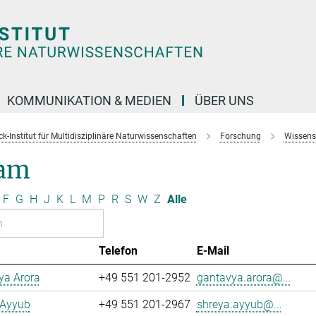
KOMMUNIKATION & MEDIEN
ÜBER UNS
k-Institut für Multidisziplinäre Naturwissenschaften
Forschung
Wissens
am
F
G
H
J
K
L
M
P
R
S
W
Z
Alle
Telefon
E-Mail
ya Arora
+49 551 201-2952
gantavya.arora@...
 Ayyub
+49 551 201-2967
shreya.ayyub@...