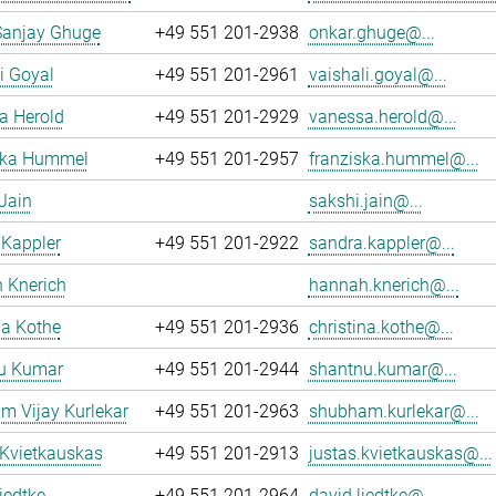
Sanjay Ghuge
+49 551 201-2938
onkar.ghuge@...
i Goyal
+49 551 201-2961
vaishali.goyal@...
a Herold
+49 551 201-2929
vanessa.herold@...
ska Hummel
+49 551 201-2957
franziska.hummel@...
Jain
sakshi.jain@...
 Kappler
+49 551 201-2922
sandra.kappler@...
 Knerich
hannah.knerich@...
na Kothe
+49 551 201-2936
christina.kothe@...
u Kumar
+49 551 201-2944
shantnu.kumar@...
m Vijay Kurlekar
+49 551 201-2963
shubham.kurlekar@...
 Kvietkauskas
+49 551 201-2913
justas.kvietkauskas@...
iedtke
+49 551 201-2964
david.liedtke@...