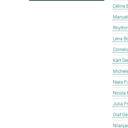
Céline 
Manuela
Rhythm
Lena B
Cornel
Kärt De
Michele 
Niels F
Nicola 
Julia F
Olaf Ge
Nilanja