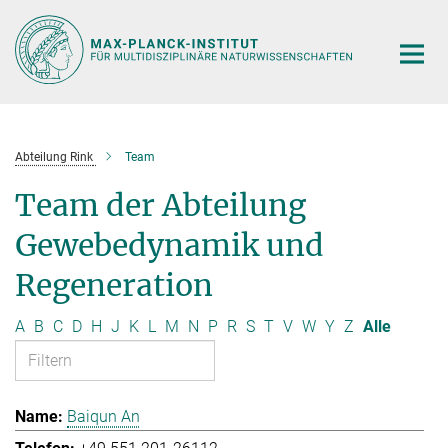
Hauptinhalt
Abteilung Rink
Team
Team der Abteilung
Gewebedynamik und
Regeneration
A
B
C
D
H
J
K
L
M
N
P
R
S
T
V
W
Y
Z
Alle
Baiqun An