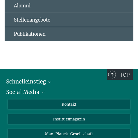
Alumni
Stellenangebote
Publikationen
TOP
Schnelleinstieg
Social Media
Alumni
Bewerber*innen
LinkedIn
Kontakt
Besucher*innen
Bluesky
Institutsmagazin
Fördernde
Facebook
Journalist*innen
TikTok
Max-Planck-Gesellschaft