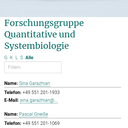
Forschungsgruppe
Quantitative und
Systembiologie
G
K
L
S
Alle
Sina Garazhian
+49 551 201-1933
sina.garazhian@...
Pascal Gneiße
+49 551 201-1069