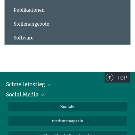
Publikationen
Stellenangebote
Software
TOP
Schnelleinstieg
Social Media
Alumni
Bewerber*innen
LinkedIn
Kontakt
Besucher*innen
Bluesky
Institutsmagazin
Fördernde
Facebook
Journalist*innen
TikTok