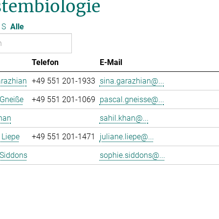
stembiologie
S
Alle
Telefon
E-Mail
arazhian
+49 551 201-1933
sina.garazhian@...
 Gneiße
+49 551 201-1069
pascal.gneisse@...
han
sahil.khan@...
 Liepe
+49 551 201-1471
juliane.liepe@...
 Siddons
sophie.siddons@...