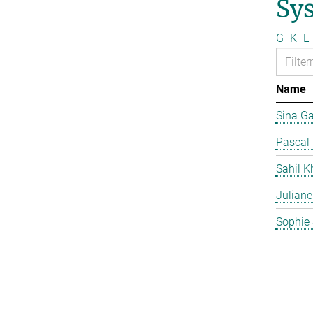
Sy
G
K
L
Name
Sina G
Pascal
Sahil K
Juliane
Sophie