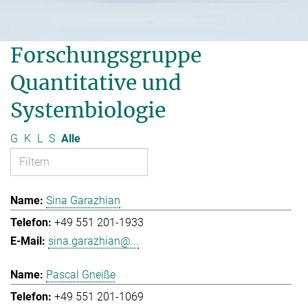
Forschungsgruppe
Quantitative und
Systembiologie
G
K
L
S
Alle
Sina Garazhian
+49 551 201-1933
sina.garazhian@...
Pascal Gneiße
+49 551 201-1069