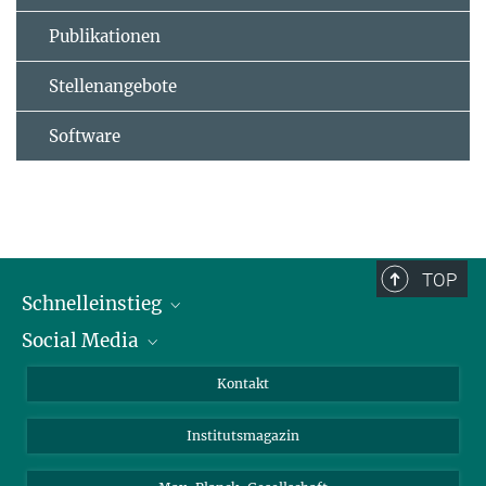
Publikationen
Stellenangebote
Software
TOP
Schnelleinstieg
Social Media
Alumni
Bewerber*innen
LinkedIn
Kontakt
Besucher*innen
Bluesky
Institutsmagazin
Fördernde
Facebook
Journalist*innen
TikTok