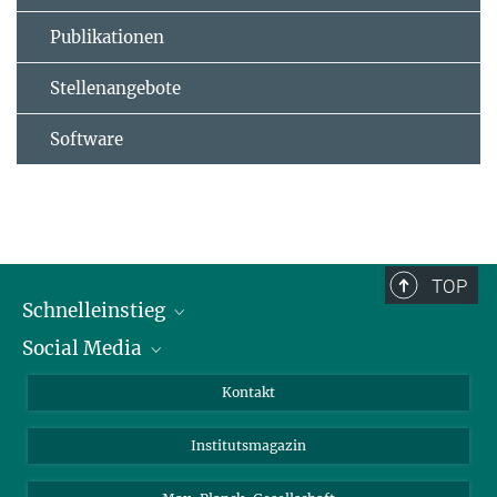
Publikationen
Stellenangebote
Software
TOP
Schnelleinstieg
Social Media
Alumni
Bewerber*innen
LinkedIn
Kontakt
Besucher*innen
Bluesky
Institutsmagazin
Fördernde
Facebook
Journalist*innen
TikTok