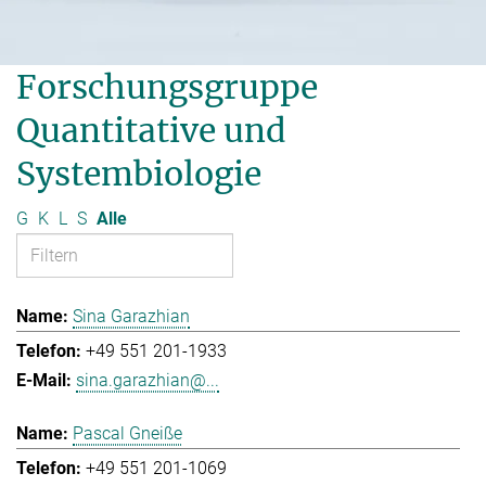
Forschungsgruppe
Quantitative und
Systembiologie
G
K
L
S
Alle
Sina Garazhian
+49 551 201-1933
sina.garazhian@...
Pascal Gneiße
+49 551 201-1069