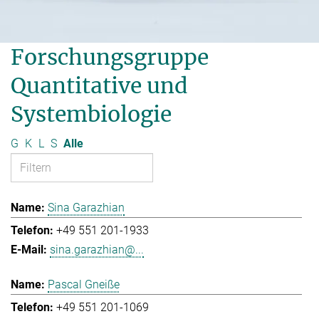
Forschungsgruppe
Quantitative und
Systembiologie
G
K
L
S
Alle
Sina Garazhian
+49 551 201-1933
sina.garazhian@...
Pascal Gneiße
+49 551 201-1069