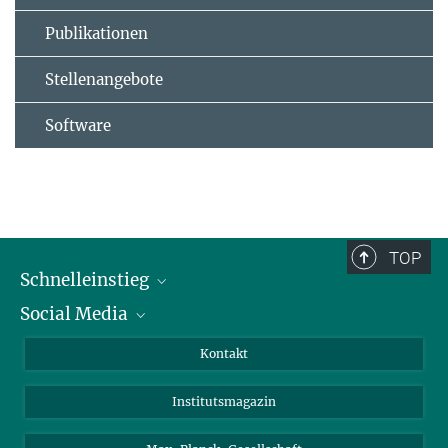
Publikationen
Stellenangebote
Software
TOP
Schnelleinstieg
Social Media
Alumni
Bewerber*innen
LinkedIn
Kontakt
Besucher*innen
Bluesky
Institutsmagazin
Fördernde
Facebook
Journalist*innen
TikTok