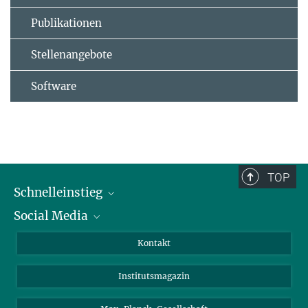
Publikationen
Stellenangebote
Software
TOP
Schnelleinstieg
Social Media
Alumni
Bewerber*innen
LinkedIn
Kontakt
Besucher*innen
Bluesky
Institutsmagazin
Fördernde
Facebook
Journalist*innen
TikTok