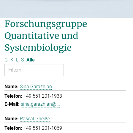
Forschungsgruppe
Quantitative und
Systembiologie
G
K
L
S
Alle
Sina Garazhian
+49 551 201-1933
sina.garazhian@...
Pascal Gneiße
+49 551 201-1069