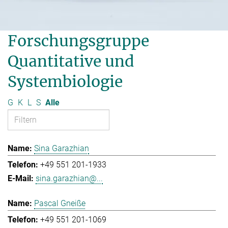
Forschungsgruppe
Quantitative und
Systembiologie
G
K
L
S
Alle
Sina Garazhian
+49 551 201-1933
sina.garazhian@...
Pascal Gneiße
+49 551 201-1069