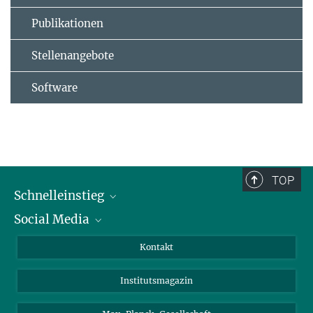
Publikationen
Stellenangebote
Software
TOP
Schnelleinstieg
Social Media
Alumni
Bewerber*innen
LinkedIn
Kontakt
Besucher*innen
Bluesky
Institutsmagazin
Fördernde
Facebook
Journalist*innen
TikTok