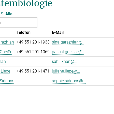
stembiologie
S
Alle
Telefon
E-Mail
arazhian
+49 551 201-1933
sina.garazhian@...
 Gneiße
+49 551 201-1069
pascal.gneisse@...
han
sahil.khan@...
 Liepe
+49 551 201-1471
juliane.liepe@...
 Siddons
sophie.siddons@...