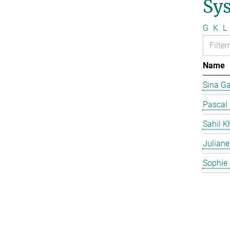
Sy
G
K
L
Name
Sina G
Pascal
Sahil K
Juliane
Sophie