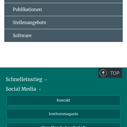
Publikationen
Stellenangebote
Software
TOP
Schnelleinstieg
Social Media
Alumni
Bewerber*innen
LinkedIn
Kontakt
Besucher*innen
Bluesky
Institutsmagazin
Fördernde
Facebook
Journalist*innen
TikTok