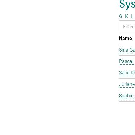
Sy
G
K
L
Name
Sina G
Pascal
Sahil K
Juliane
Sophie