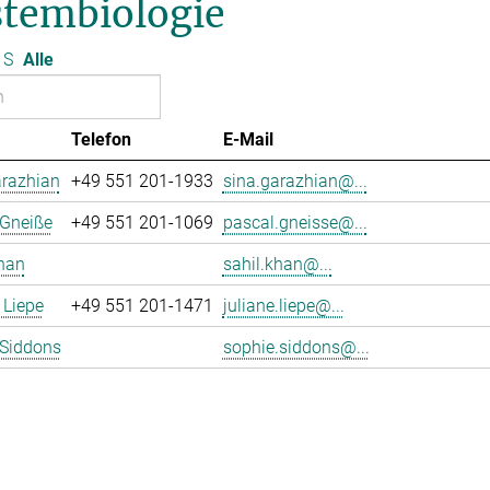
stembiologie
S
Alle
Telefon
E-Mail
arazhian
+49 551 201-1933
sina.garazhian@...
 Gneiße
+49 551 201-1069
pascal.gneisse@...
han
sahil.khan@...
 Liepe
+49 551 201-1471
juliane.liepe@...
 Siddons
sophie.siddons@...