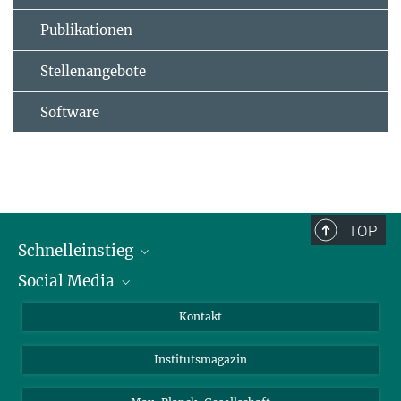
Publikationen
Stellenangebote
Software
TOP
Schnelleinstieg
Social Media
Alumni
Bewerber*innen
LinkedIn
Kontakt
Besucher*innen
Bluesky
Institutsmagazin
Fördernde
Facebook
Journalist*innen
TikTok