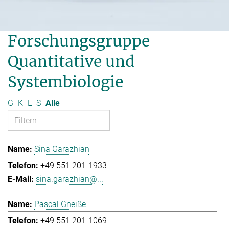
Forschungsgruppe
Quantitative und
Systembiologie
G
K
L
S
Alle
Sina Garazhian
+49 551 201-1933
sina.garazhian@...
Pascal Gneiße
+49 551 201-1069