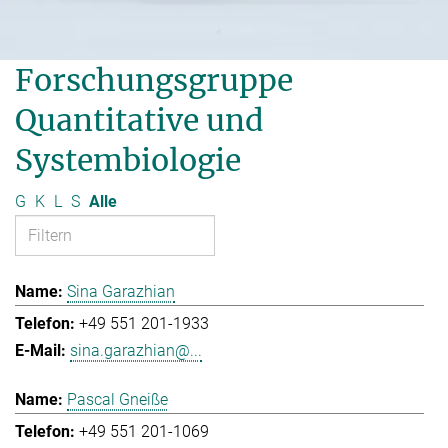
Forschungsgruppe
Quantitative und
Systembiologie
G
K
L
S
Alle
Sina Garazhian
+49 551 201-1933
sina.garazhian@...
Pascal Gneiße
+49 551 201-1069