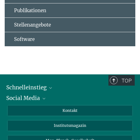
Publikationen
Stellenangebote
Software
TOP
Schnelleinstieg
Social Media
Alumni
Bewerber*innen
LinkedIn
Kontakt
Besucher*innen
Bluesky
Institutsmagazin
Fördernde
Facebook
Journalist*innen
TikTok