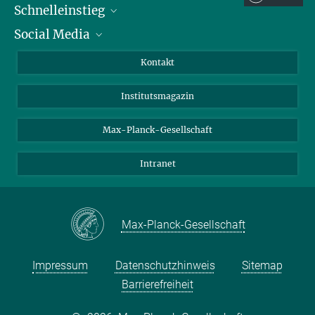
Schnelleinstieg
Social Media
Alumni
Bewerber*innen
LinkedIn
Kontakt
Besucher*innen
Bluesky
Institutsmagazin
Fördernde
Facebook
Journalist*innen
TikTok
Max-Planck-Gesellschaft
Schulen
YouTube
Intranet
Studierende
Wissenschaftler*innen
Max-Planck-Gesellschaft
Impressum
Datenschutzhinweis
Sitemap
Barrierefreiheit