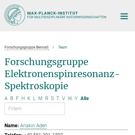
Hauptinhalt
Forschungsgruppe Bennati
Team
Forschungsgruppe
Elektronenspinresonanz-
Spektroskopie
A
B
F
H
K
L
M
R
S
T
V
W
Y
Alle
Anakin Aden