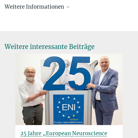
Weitere Informationen
Kommunikation & Medien
+49 551 201-1319
Der Zukunftstag am MPI für Multidisziplinäre
celina.boeker@...
Naturwissenschaften
Weitere interessante Beiträge
25 Jahre „European Neuroscience