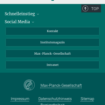
TOP
Schnelleinstieg
Social Media
Alumni
Bewerber*innen
LinkedIn
Kontakt
Besucher*innen
Bluesky
Institutsmagazin
Fördernde
Facebook
Journalist*innen
TikTok
Max-Planck-Gesellschaft
Schulen
YouTube
Intranet
Studierende
Wissenschaftler*innen
Max-Planck-Gesellschaft
Impressum
Datenschutzhinweis
Sitemap