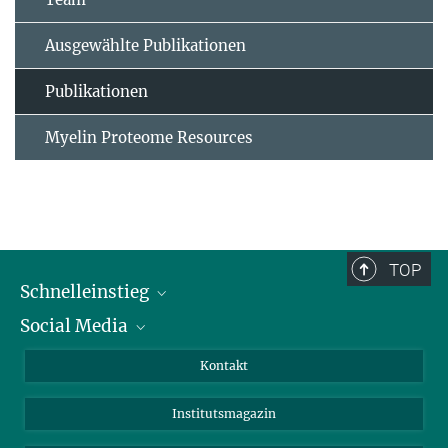
Ausgewählte Publikationen
Publikationen
Myelin Proteome Resources
TOP
Schnelleinstieg
Social Media
Alumni
Bewerber*innen
LinkedIn
Kontakt
Besucher*innen
Bluesky
Institutsmagazin
Fördernde
Facebook