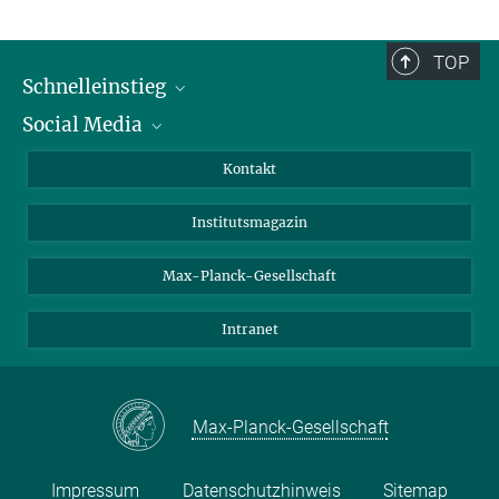
TOP
Schnelleinstieg
Social Media
Alumni
Bewerber*innen
LinkedIn
Kontakt
Besucher*innen
Bluesky
Institutsmagazin
Fördernde
Facebook
Journalist*innen
TikTok
Max-Planck-Gesellschaft
Schulen
YouTube
Intranet
Studierende
Wissenschaftler*innen
Max-Planck-Gesellschaft
Impressum
Datenschutzhinweis
Sitemap