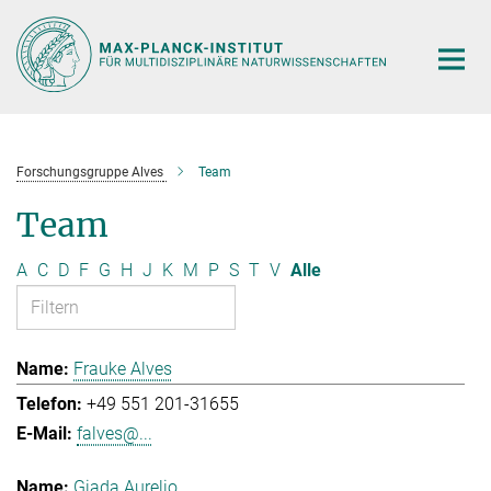
Hauptinhalt
Forschungsgruppe Alves
Team
Team
A
C
D
F
G
H
J
K
M
P
S
T
V
Alle
Frauke Alves
+49 551 201-31655
falves@...
Giada Aurelio