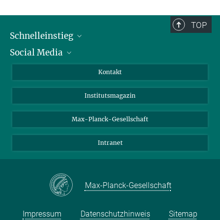
TOP
Schnelleinstieg
Social Media
Alumni
Bewerber*innen
LinkedIn
Kontakt
Besucher*innen
Bluesky
Institutsmagazin
Fördernde
Facebook
Journalist*innen
TikTok
Max-Planck-Gesellschaft
Schulen
YouTube
Intranet
Studierende
Wissenschaftler*innen
Max-Planck-Gesellschaft
Impressum
Datenschutzhinweis
Sitemap