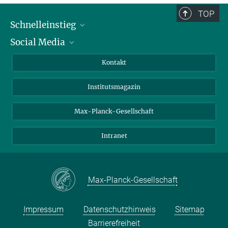
TOP
Schnelleinstieg
Social Media
Alumni
Bewerber*innen
LinkedIn
Kontakt
Besucher*innen
Bluesky
Institutsmagazin
Fördernde
Facebook
Journalist*innen
TikTok
Max-Planck-Gesellschaft
Schulen
YouTube
Intranet
Studierende
Wissenschaftler*innen
Max-Planck-Gesellschaft
Impressum
Datenschutzhinweis
Sitemap
Barrierefreiheit