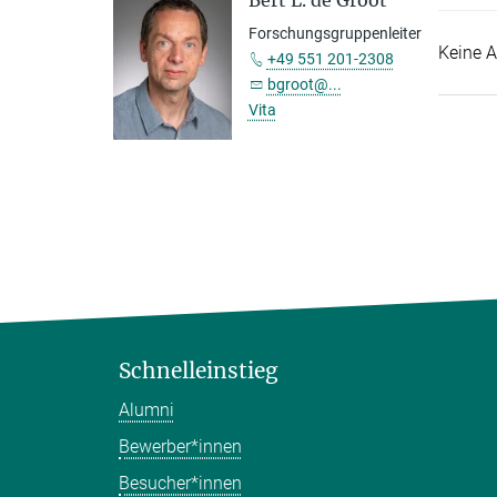
Bert L. de Groot
Forschungsgruppenleiter
Keine A
+49 551 201-2308
bgroot@...
Vita
Schnelleinstieg
Alumni
Bewerber*innen
Besucher*innen