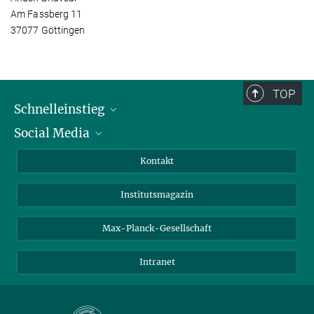
Am Fassberg 11
37077 Göttingen
TOP
Schnelleinstieg
Social Media
Alumni
Bewerber*innen
LinkedIn
Kontakt
Besucher*innen
Bluesky
Institutsmagazin
Fördernde
Facebook
Journalist*innen
TikTok
Max-Planck-Gesellschaft
Schulen
YouTube
Intranet
Studierende
Wissenschaftler*innen