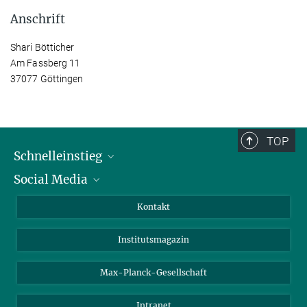
Anschrift
Shari Bötticher
Am Fassberg 11
37077 Göttingen
TOP
Schnelleinstieg
Social Media
Alumni
Bewerber*innen
LinkedIn
Kontakt
Besucher*innen
Bluesky
Institutsmagazin
Fördernde
Facebook
Journalist*innen
TikTok
Max-Planck-Gesellschaft
Schulen
YouTube
Intranet