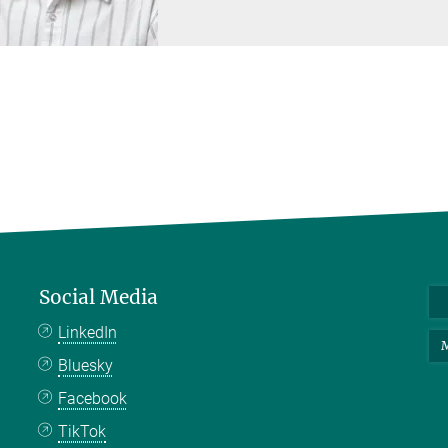
Social Media
LinkedIn
M
Bluesky
Facebook
TikTok