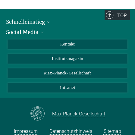
TOP
Schnelleinstieg
Social Media
Alumni
Bewerber*innen
LinkedIn
Kontakt
Besucher*innen
Bluesky
Institutsmagazin
Fördernde
Facebook
Journalist*innen
TikTok
Max-Planck-Gesellschaft
Schulen
YouTube
Intranet
Studierende
Wissenschaftler*innen
Max-Planck-Gesellschaft
Impressum
Datenschutzhinweis
Sitemap