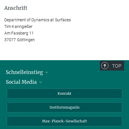
Anschrift
Department of Dynamics at Surfaces
Tim Kanngießer
Am Fassberg 11
37077 Göttingen
TOP
Schnelleinstieg
Social Media
Alumni
Bewerber*innen
LinkedIn
Kontakt
Besucher*innen
Bluesky
Institutsmagazin
Fördernde
Facebook
Journalist*innen
TikTok
Max-Planck-Gesellschaft