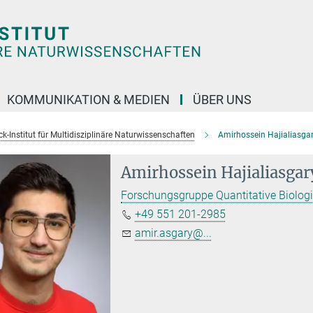
KOMMUNIKATION & MEDIEN
ÜBER UNS
k-Institut für Multidisziplinäre Naturwissenschaften
Amirhossein Hajialiasga
Amirhossein Hajialiasgar
Forschungsgruppe Quantitative Biologi
+49 551 201-2985
amir.asgary@...