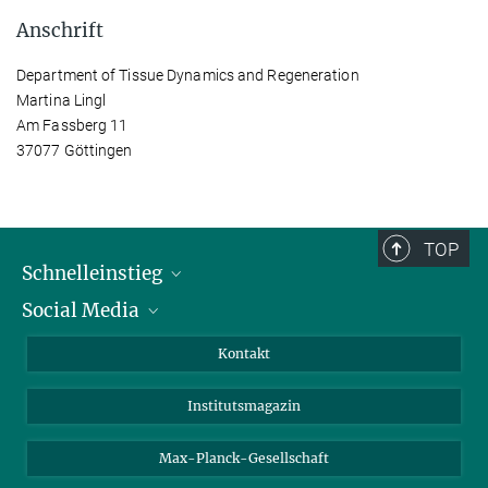
Anschrift
Department of Tissue Dynamics and Regeneration
Martina Lingl
Am Fassberg 11
37077 Göttingen
TOP
Schnelleinstieg
Social Media
Alumni
Bewerber*innen
LinkedIn
Kontakt
Besucher*innen
Bluesky
Institutsmagazin
Fördernde
Facebook
Journalist*innen
TikTok
Max-Planck-Gesellschaft