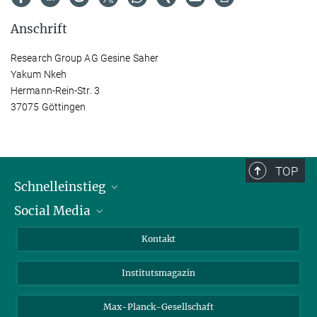
Anschrift
Research Group AG Gesine Saher
Yakum Nkeh
Hermann-Rein-Str. 3
37075 Göttingen
TOP
Schnelleinstieg
Social Media
Alumni
Bewerber*innen
LinkedIn
Kontakt
Besucher*innen
Bluesky
Institutsmagazin
Fördernde
Facebook
Journalist*innen
TikTok
Max-Planck-Gesellschaft