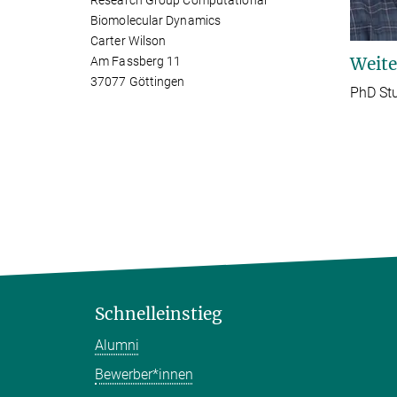
Research Group Computational
Biomolecular Dynamics
Carter Wilson
Weite
Am Fassberg 11
37077 Göttingen
PhD St
Schnelleinstieg
Alumni
Bewerber*innen