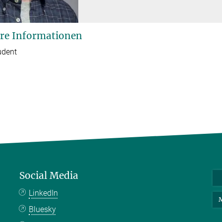
re Informationen
udent
Social Media
LinkedIn
M
Bluesky