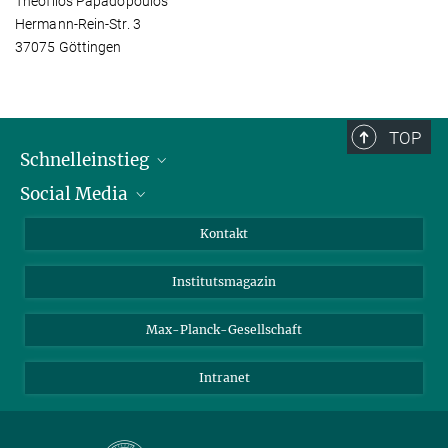
Theofilos Papadopoulos
Hermann-Rein-Str. 3
37075 Göttingen
TOP
Schnelleinstieg
Social Media
Alumni
Bewerber*innen
LinkedIn
Kontakt
Besucher*innen
Bluesky
Institutsmagazin
Fördernde
Facebook
Journalist*innen
TikTok
Max-Planck-Gesellschaft
Schulen
YouTube
Intranet
Studierende
Wissenschaftler*innen