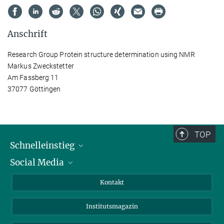
Anschrift
Research Group Protein structure determination using NMR
Markus Zweckstetter
Am Fassberg 11
37077 Göttingen
TOP
Schnelleinstieg
Social Media
Alumni
Bewerber*innen
LinkedIn
Kontakt
Besucher*innen
Bluesky
Institutsmagazin
Fördernde
Facebook