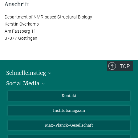
Anschrift
Department of NMR-based Structural Biology
Kerstin Overkamp
Am Fassberg 11
37077 Göttingen
TOP
Schnelleinstieg
Social Media
Alumni
Bewerber*innen
LinkedIn
Kontakt
Besucher*innen
Bluesky
Institutsmagazin
Fördernde
Facebook
Journalist*innen
TikTok
Max-Planck-Gesellschaft
Schulen
YouTube