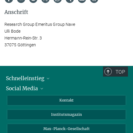
Anschrift
Research Group Emeritus Group Nave
Ulli Bode
Hermann-Rein-Str. 3
37075 Göttingen
TOP
Schnelleinstieg
Social Media
Alumni
Bewerber*innen
LinkedIn
Kontakt
Besucher*innen
Bluesky
Institutsmagazin
Fördernde
Facebook
Journalist*innen
TikTok
Max-Planck-Gesellschaft