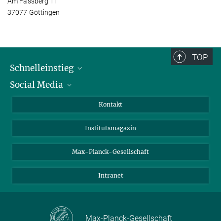
Am Fassberg 11
37077 Göttingen
TOP
Schnelleinstieg
Social Media
Alumni
Bewerber*innen
LinkedIn
Kontakt
Besucher*innen
Bluesky
Institutsmagazin
Fördernde
Facebook
Journalist*innen
TikTok
Max-Planck-Gesellschaft
Schulen
YouTube
Intranet
Studierende
Wissenschaftler*innen
Max-Planck-Gesellschaft