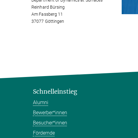
Department of Dynamics at Surfaces
Reinhard Bürsing
Am Fassberg 11
37077 Göttingen
Schnelleinstieg
Alumni
Bewerber*innen
Besucher*innen
Fördernde