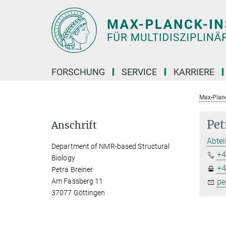
Hauptinhalt
FORSCHUNG
SERVICE
KARRIERE
Max-Planc
Pet
Anschrift
Abtei
Department of NMR-based Structural
+4
Biology
+4
Petra Breiner
Am Fassberg 11
pe
37077 Göttingen